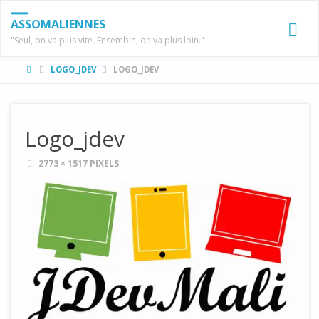
ASSOMALIENNES
"Seul, on va plus vite. Ensemble, on va plus loin."
HOME
LOGO_JDEV
LOGO_JDEV
Logo_jdev
FULL
2773 × 1517
PIXELS
SIZE