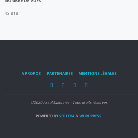
NOMBRE DE VUES
43 818
A PROPOS
PARTENAIRES
MENTIONS LÉGALES
©2020 AssoMaliennes - Tous droits réservés
POWERED BY
SEPTERA
&
WORDPRESS.