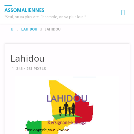
ASSOMALIENNES
"Seul, on va plus vite. Ensemble, on va plus loin."
HOME
LAHIDOU
LAHIDOU
Lahidou
FULL
346 × 231
PIXELS
SIZE