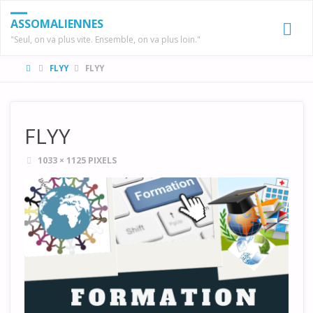
ASSOMALIENNES
"Seul, on va plus vite. Ensemble, on va plus loin."
HOME
FLYY
FLYY
FLYY
FULL
1033 × 1125
PIXELS
SIZE