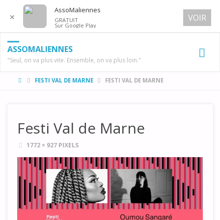
AssoMaliennes
✕
VOIR
GRATUIT
Sur Google Play
ASSOMALIENNES
"Seul, on va plus vite. Ensemble, on va plus loin."
HOME
FESTI VAL DE MARNE
FESTI VAL DE MARNE
Festi Val de Marne
FULL
1772 × 927
PIXELS
SIZE