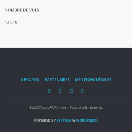
NOMBRE DE VUES
43 818
A PROPOS
PARTENAIRES
MENTIONS LÉGALES
©2020 AssoMaliennes - Tous droits réservés
POWERED BY
SEPTERA
&
WORDPRESS.