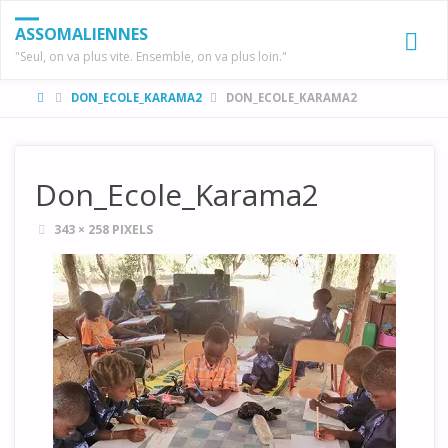
ASSOMALIENNES
"Seul, on va plus vite. Ensemble, on va plus loin."
HOME
DON_ECOLE_KARAMA2
DON_ECOLE_KARAMA2
Don_Ecole_Karama2
FULL
343 × 258
PIXELS
SIZE