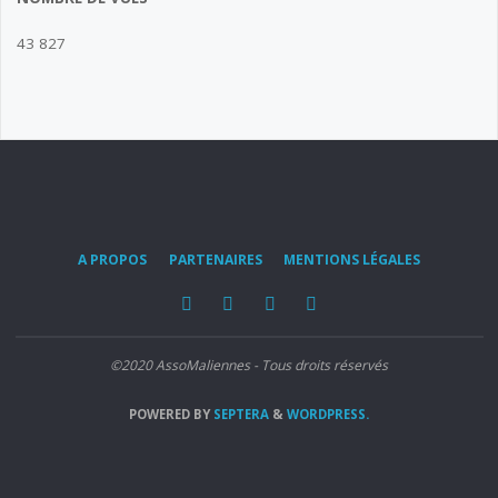
43 827
A PROPOS
PARTENAIRES
MENTIONS LÉGALES
©2020 AssoMaliennes - Tous droits réservés
POWERED BY
SEPTERA
&
WORDPRESS.