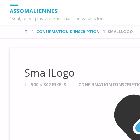
ASSOMALIENNES
"Seul, on va plus vite. Ensemble, on va plus loin."
HOME
CONFIRMATION D’INSCRIPTION
SMALLLOGO
SmallLogo
FULL
500 × 302
PIXELS
CONFIRMATION D’INSCRIPTI
SIZE